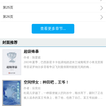
第25页
第26页
查看更多章节...
封面推荐
超级锋暴
作者：陈爱庭
2003年夏季，巴西新星卡卡低调地踏进米兰城葡萄牙小将克里斯
蒂亚诺罗纳尔多背着争议飞到曼彻斯特默默无闻的梅...
空间悍女：种田吧，王爷！
作者：应奕欣
杜菀儿穿越了，一睁眼便被人扔到水中，顺水而下，砸到了正在
被人追杀的某王爷身上，救了他，也救了自己。某王爷姑娘，...