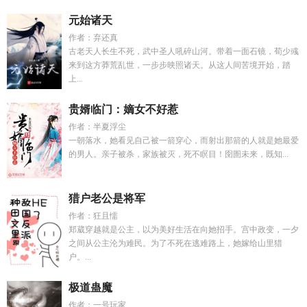
元始诸天
作者：弃还真
古老天人长生不死，武中圣人吼碎山河。带着一面石镜，荀少彧
来到这方莽荒乱世，一步步映照诸天。从这人间苦境开始，踏
上...
贵婿临门：嫡女不好惹
作者：半夏浮尘
一朝落水，她看见自己被一箭穿心，而射出那箭的人就是她最爱
的男人。亲子被杀，家族被灭，死不瞑目！囹圄未来，既知...
猎户老公是将军
作者：狂且懦
郑葳穿越就是公主，以为美好生活在向她招手。宫中政变，一夕
之间从公主沦为难民。为了不死在逃难路上，她嫁给山里猎
户。...
极道蛊魔
作者：一号玩家