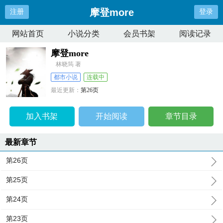
摩登more
注册
登录
网站首页
小说分类
会员书架
阅读记录
摩登more
林晓筠 著
都市小说
连载中
最近更新：
第26页
更新时间：
2024-08-30 18:04:34
加入书架
开始阅读
章节目录
最新章节
第26页
第25页
第24页
第23页